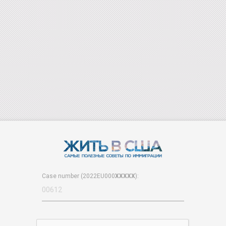
Case number (2022EU000
XXXXX
):